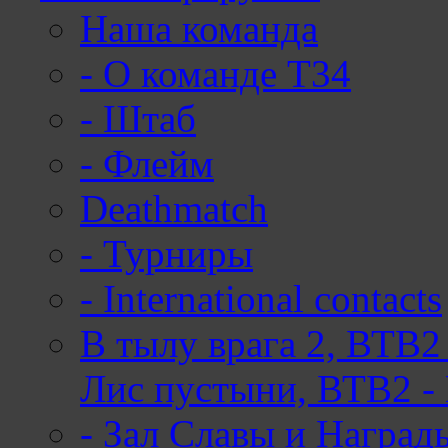
Наша команда
-
О команде Т34
-
Штаб
-
Флейм
Deathmatch
-
Турниры
-
International contacts
В тылу врага 2, ВТВ2
Лис пустыни, ВТВ2 -
-
Зал Славы и Наград