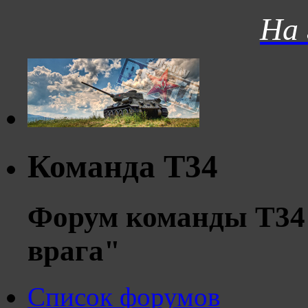
На 
Команда Т34
Форум команды Т34 
врага"
Список форумов